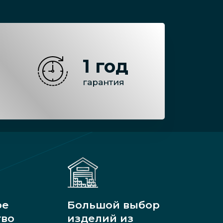
1 год
гарантия
ое
Большой выбор
тво
изделий из