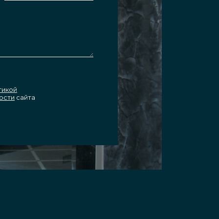
тикой
ости
сайта