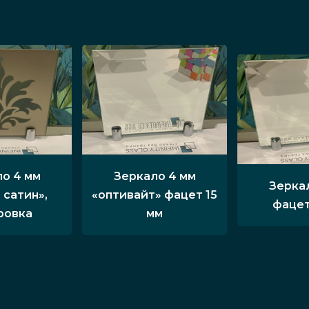
о 4 мм
Зеркало 4 мм
Зерка
 сатин»,
«оптивайт» фацет 15
фацет
ровка
мм