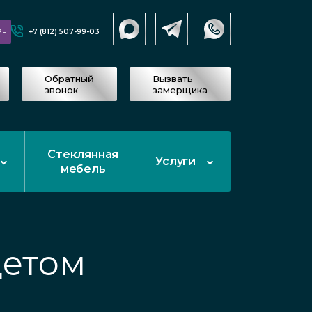
+7 (812) 507-99-03
йн
Обратный
Вызвать
звонок
замерщика
Стеклянная
Услуги
мебель
цетом