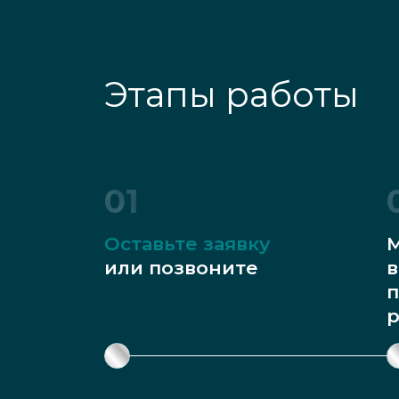
Этапы работы
01
Оставьте заявку
М
или позвоните
в
п
р