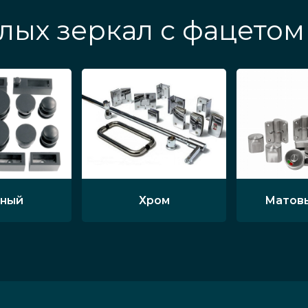
лых зеркал с фацетом
ный
Хром
Матов