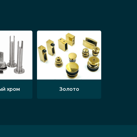
ый хром
Золото