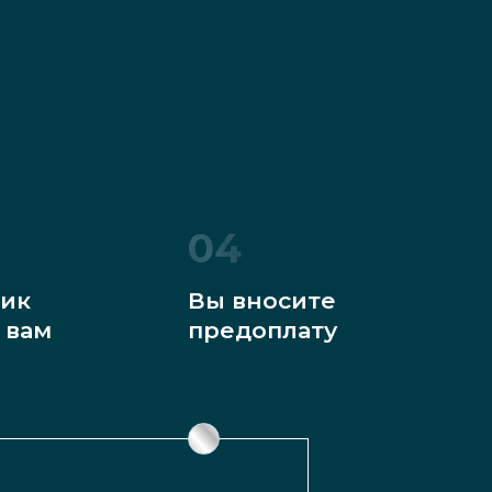
04
ик
Вы вносите
 вам
предоплату