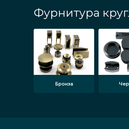
Фурнитура круг
Бронза
Чер