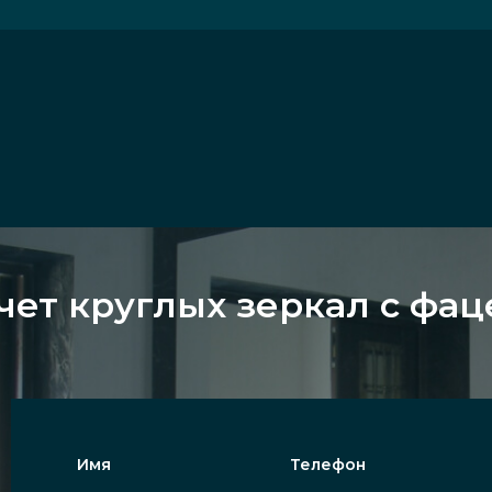
чет круглых зеркал с фа