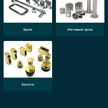
Хром
Матовый хром
Золото