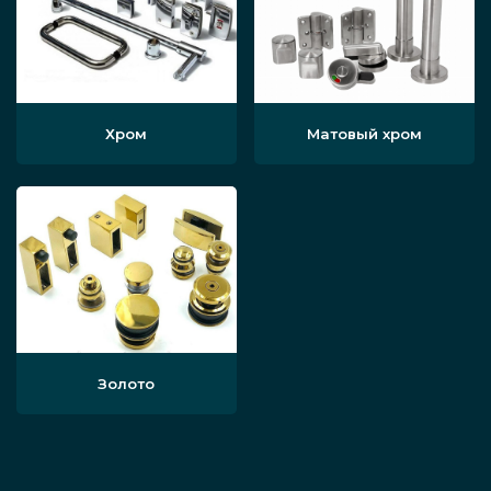
Хром
Матовый хром
Золото