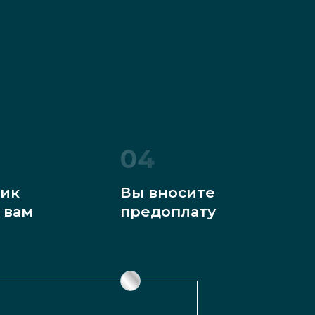
04
ик
Вы вносите
 вам
предоплату