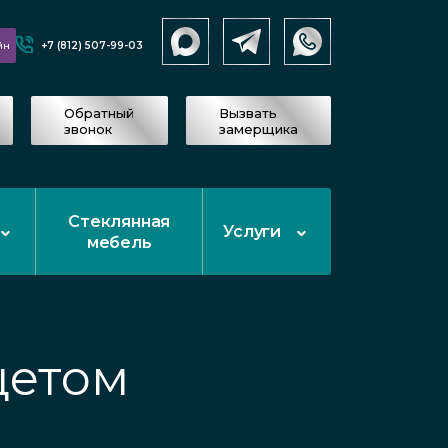
+7 (812) 507-99-03
йн
Обратный
Вызвать
звонок
замерщика
Стеклянная
Услуги
мебель
цетом