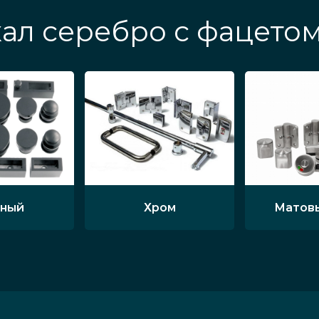
ал серебро с фацето
ный
Хром
Матов