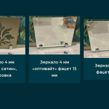
о 4 мм
Зеркало 4 мм
Зерка
 сатин»,
«оптивайт» фацет 15
фацет
ровка
мм