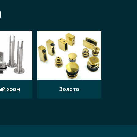
м
ый хром
Золото