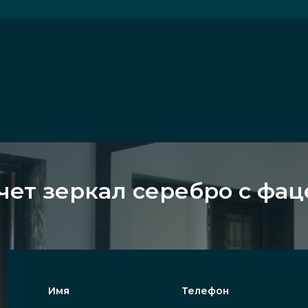
чет зеркал серебро с фа