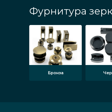
Фурнитура зерк
Бронза
Чер