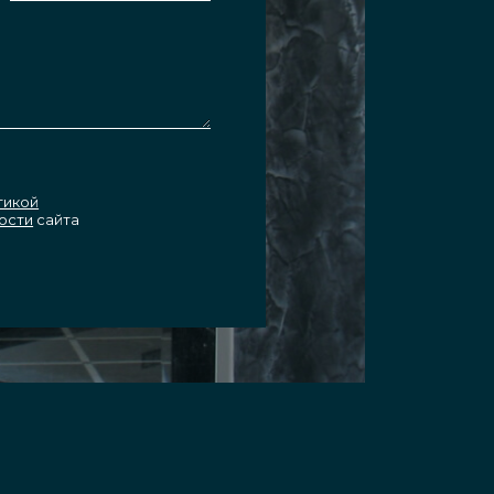
тикой
ости
сайта