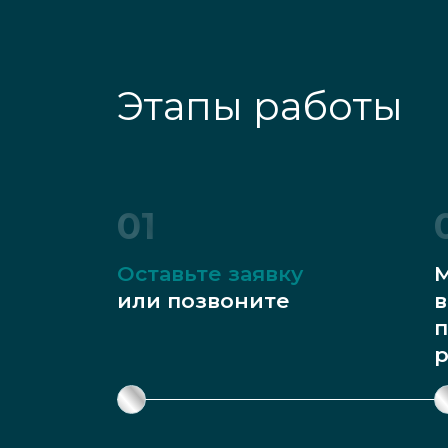
Этапы работы
01
Оставьте заявку
М
или позвоните
в
п
р