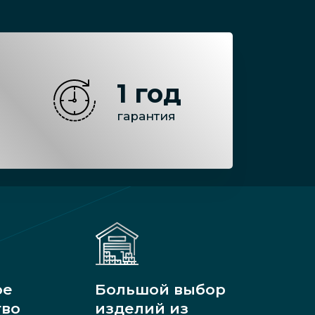
1 год
гарантия
ое
Большой выбор
тво
изделий из