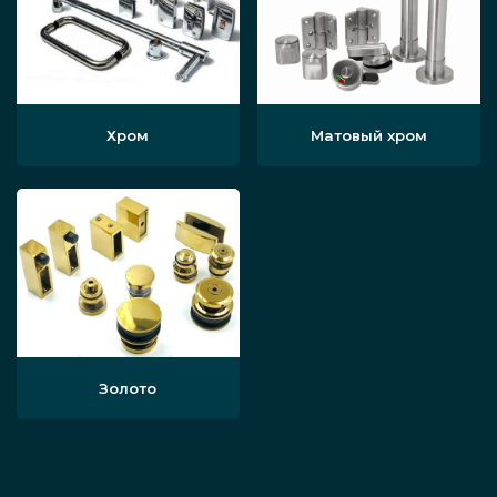
Хром
Матовый хром
Золото