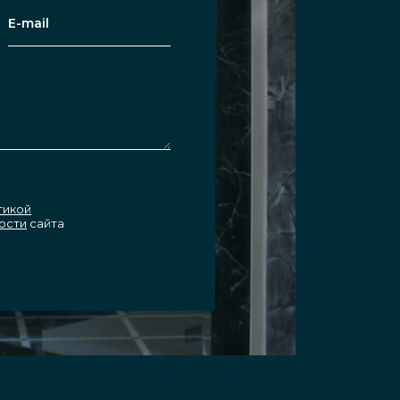
тикой
ости
сайта