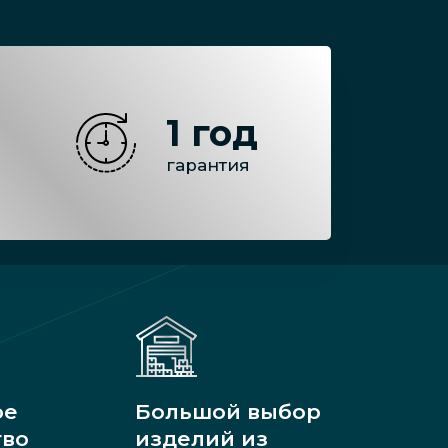
1 год
гарантия
ое
Большой выбор
тво
изделий из