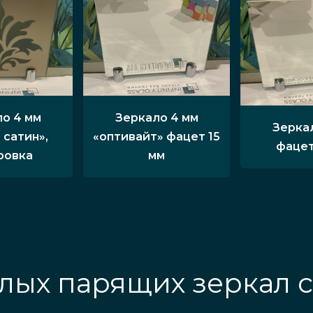
о 4 мм
Зеркало 4 мм
Зерка
 сатин»,
«оптивайт» фацет 15
фацет
ровка
мм
лых парящих зеркал с