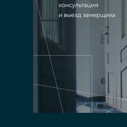
консультация
и выезд замерщика