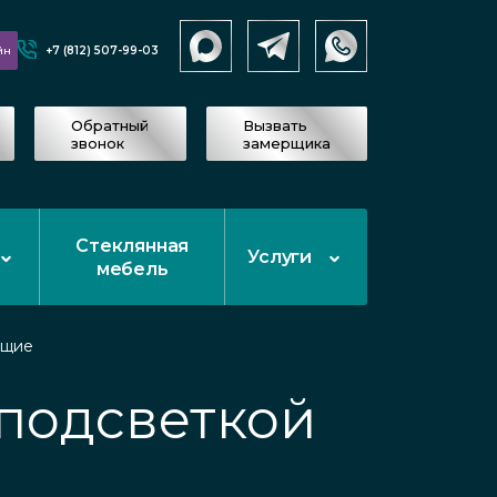
+7 (812) 507-99-03
йн
Обратный
Вызвать
звонок
замерщика
Стеклянная
Услуги
мебель
ящие
 подсветкой