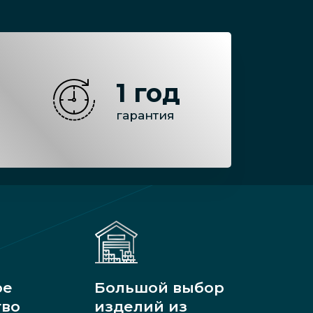
1 год
гарантия
ое
Большой выбор
тво
изделий из