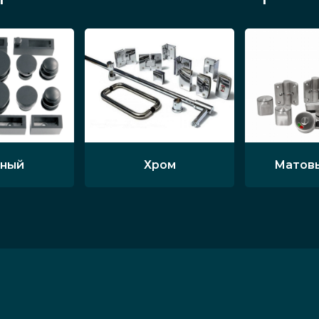
ный
Хром
Матов