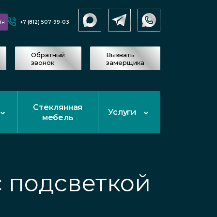
+7 (812) 507-99-03
йн
Обратный
Вызвать
звонок
замерщика
Стеклянная
Услуги
мебель
 подсветкой