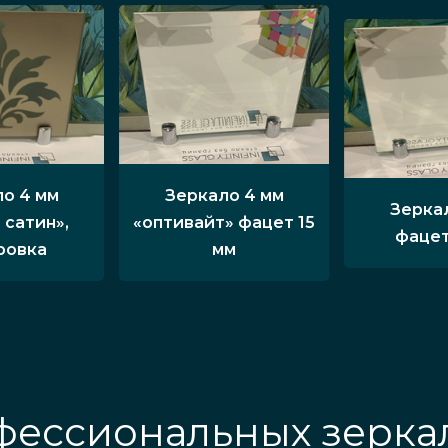
о 4 мм
Зеркало 4 мм
Зерка
 сатин»,
«оптивайт» фацет 15
фацет
ровка
мм
ессиональных зеркал