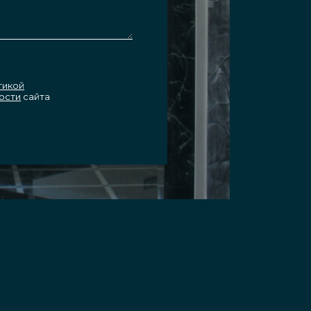
тикой
ости
сайта