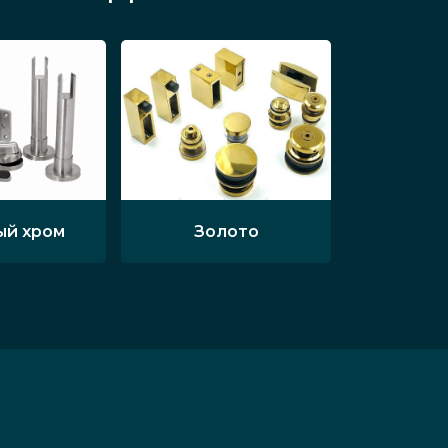
ый хром
Золото