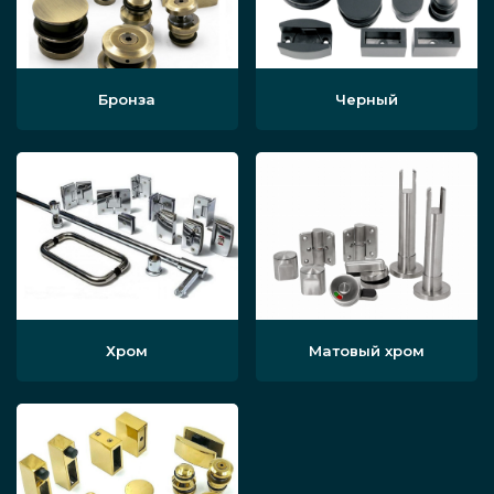
Бронза
Черный
Хром
Матовый хром