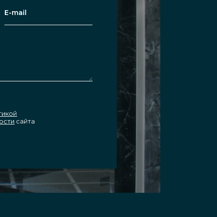
тикой
ости
сайта