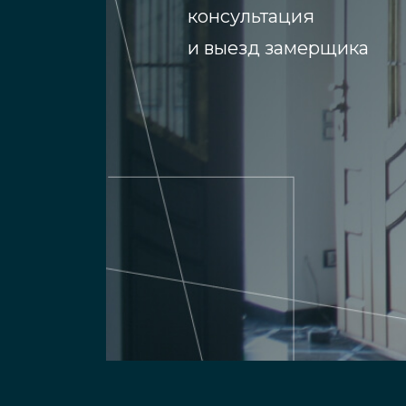
консультация
и выезд замерщика