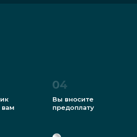
04
ик
Вы вносите
 вам
предоплату