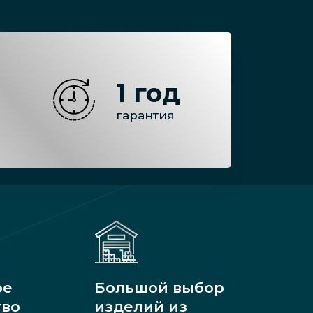
1 год
гарантия
ое
Большой выбор
тво
изделий из