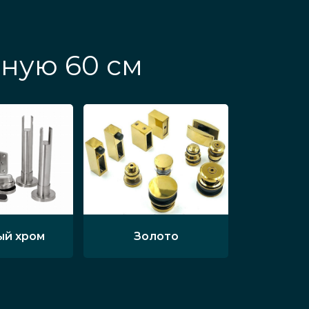
нную 60 см
ый хром
Золото