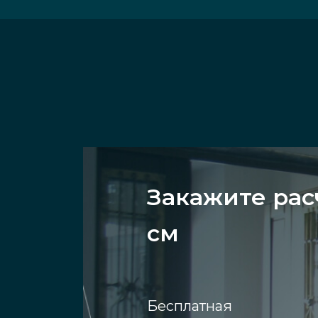
Закажите рас
см
Бесплатная