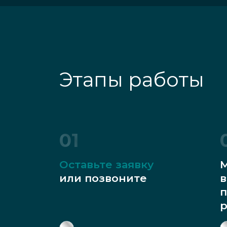
Этапы работы
01
Оставьте заявку
М
или позвоните
в
п
р