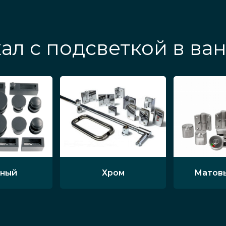
ал с подсветкой в ва
ный
Хром
Матов