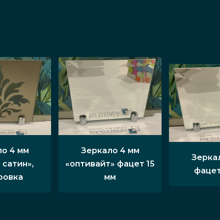
о 4 мм
Зеркало 4 мм
Зерка
 сатин»,
«оптивайт» фацет 15
фацет
ровка
мм