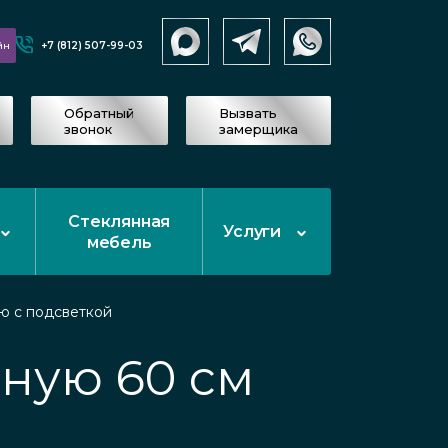
+7 (812) 507-99-03
йн
Обратный
Вызвать
звонок
замерщика
Стеклянная
Услуги
мебель
ю с подсветкой
нную 60 см