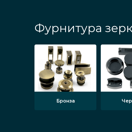
Фурнитура зерк
Бронза
Чер