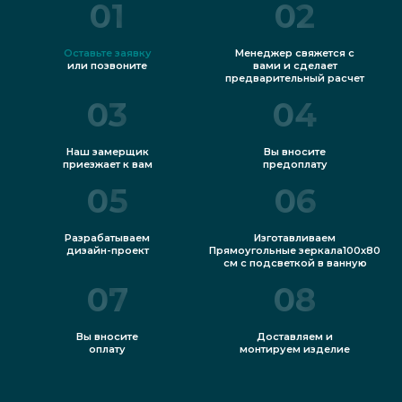
01
02
Оставьте заявку
Менеджер свяжется с
или позвоните
вами и сделает
предварительный расчет
03
04
Наш замерщик
Вы вносите
приезжает к вам
предоплату
05
06
Разрабатываем
Изготавливаем
дизайн-проект
Прямоугольные зеркала100х80
см с подсветкой в ванную
07
08
Вы вносите
Доставляем и
оплату
монтируем изделие