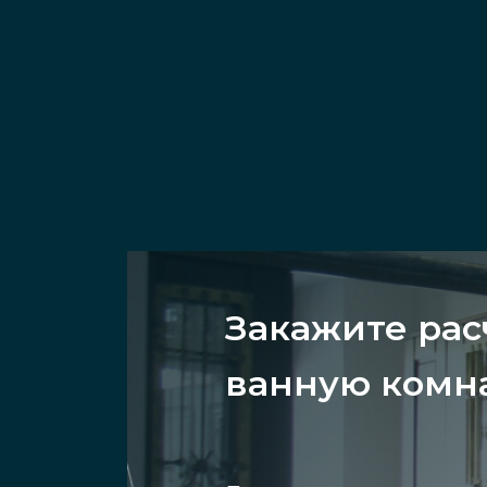
Закажите рас
ванную комн