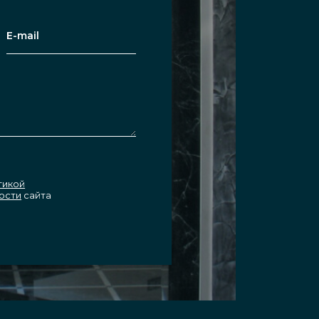
тикой
ости
сайта