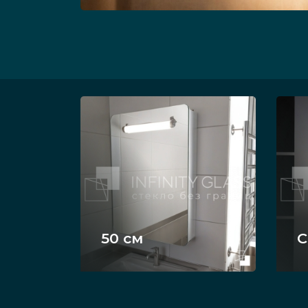
50 см
С