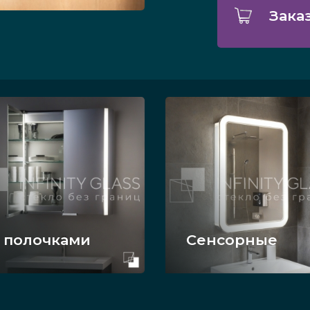
Зака
 полочками
Сенсорные