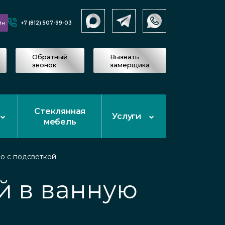
+7 (812) 507-99-03
йн
Обратный
Вызвать
звонок
замерщика
Стеклянная
Услуги
мебель
ю с подсветкой
й в ванную