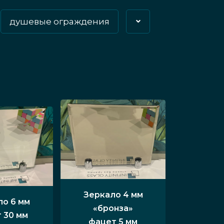
душевые ограждения
Зеркало 4 мм
ло 6 мм
«бронза»
 30 мм
фацет 5 мм