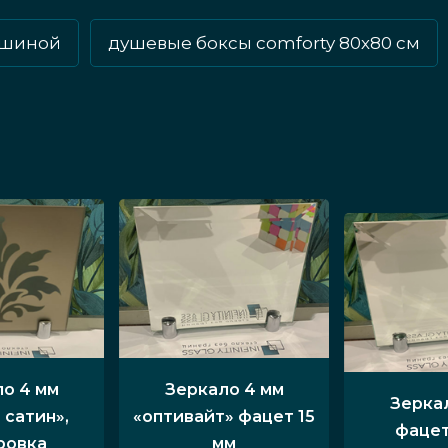
ашиной
душевые боксы comforty 80х80 см
о 4 мм
Зеркало 4 мм
Зерка
 сатин»,
«оптивайт» фацет 15
фацет
ровка
мм