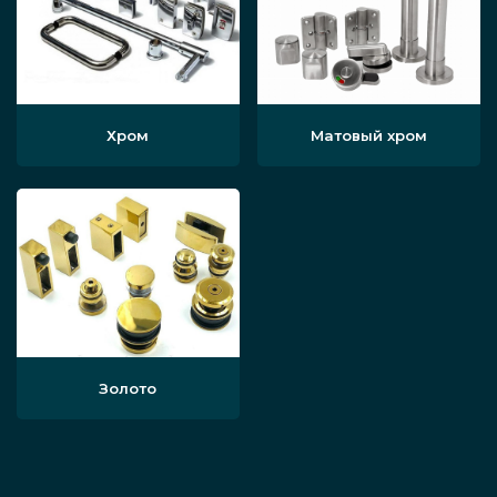
Хром
Матовый хром
Золото