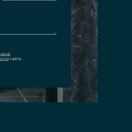
тикой
ости
сайта