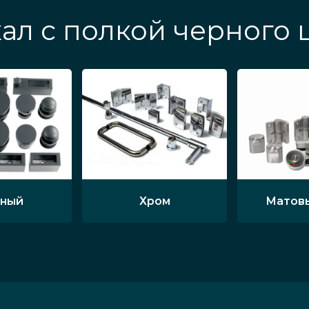
ал с полкой черного 
ный
Хром
Матов