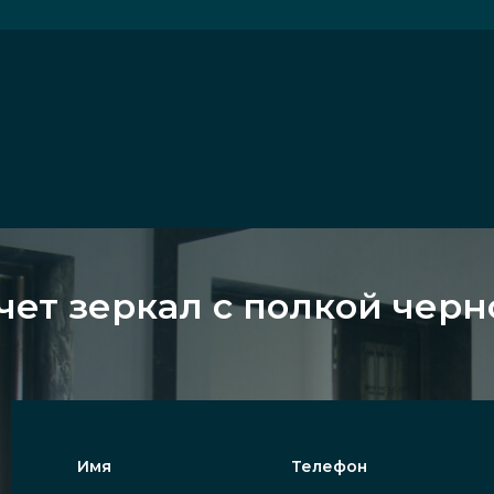
чет зеркал с полкой черн