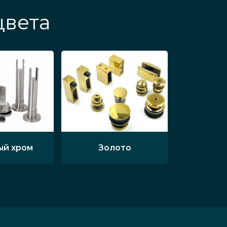
цвета
ый хром
Золото