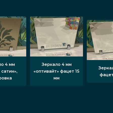
о 4 мм
Зеркало 4 мм
Зерка
 сатин»,
«оптивайт» фацет 15
фацет
ровка
мм