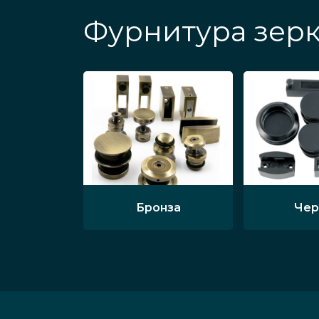
Фурнитура зерк
Бронза
Чер