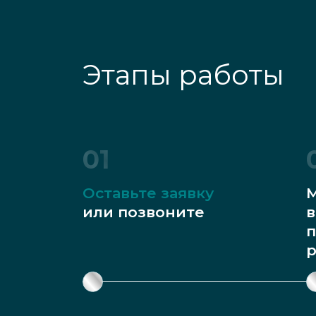
Этапы работы
01
Оставьте заявку
М
или позвоните
в
п
р