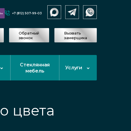
+7 (812) 507-99-03
йн
Обратный
Вызвать
звонок
замерщика
Стеклянная
Услуги
мебель
о цвета