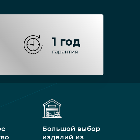
1 год
гарантия
ое
Большой выбор
тво
изделий из