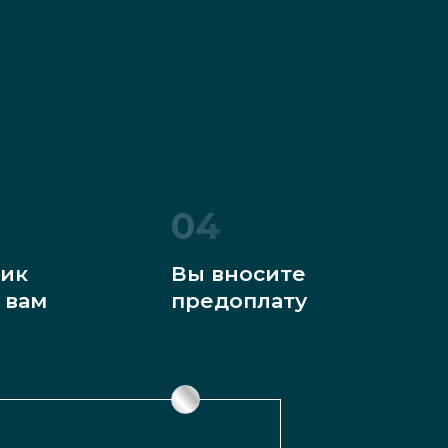
04
ик
Вы вносите
 вам
предоплату