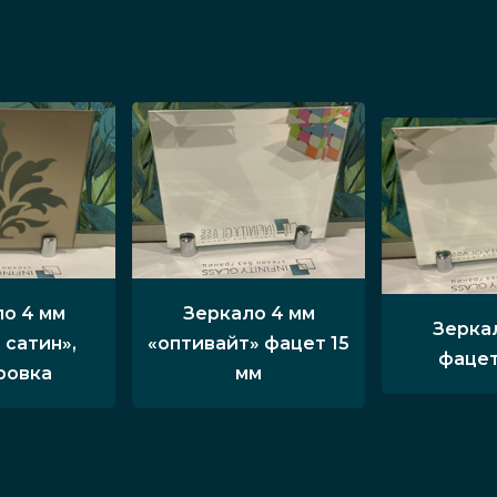
о 4 мм
Зеркало 4 мм
Зерка
 сатин»,
«оптивайт» фацет 15
фацет
ровка
мм