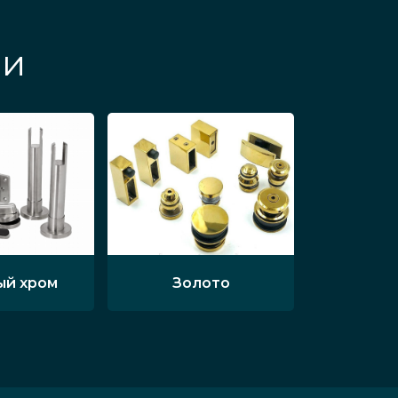
ми
ый хром
Золото