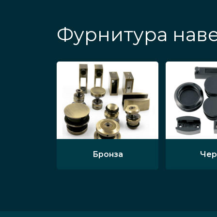
Фурнитура наве
Бронза
Чер