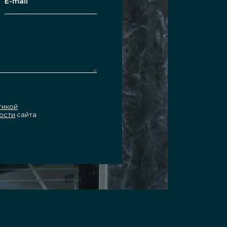
тикой
ости
сайта