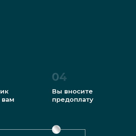
04
ик
Вы вносите
 вам
предоплату