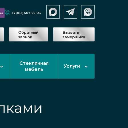
+7 (812) 507-99-03
йн
Обратный
Вызвать
звонок
замерщика
Стеклянная
Услуги
мебель
олками