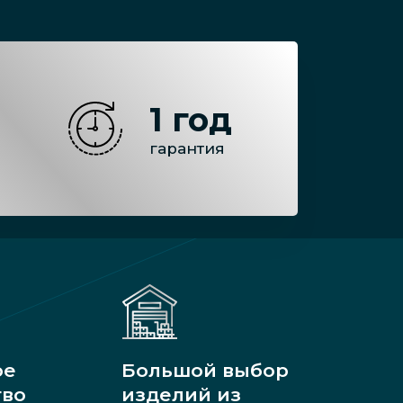
1 год
гарантия
ое
Большой выбор
тво
изделий из