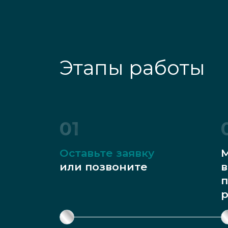
Этапы работы
01
Оставьте заявку
М
или позвоните
в
п
р