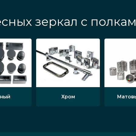
сных зеркал с полка
ный
Хром
Матов