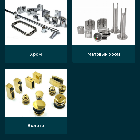
Хром
Матовый хром
Золото