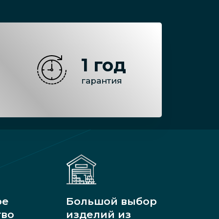
1 год
гарантия
ое
Большой выбор
тво
изделий из