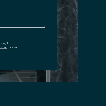
тикой
ости
сайта