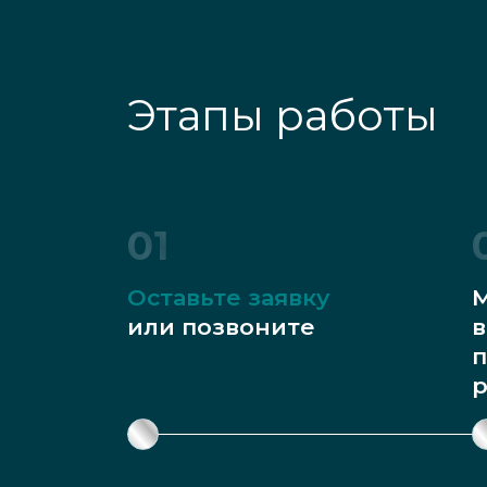
Этапы работы
01
Оставьте заявку
М
или позвоните
в
п
р