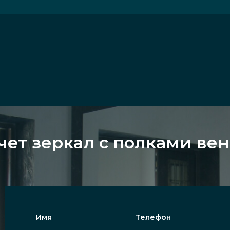
чет зеркал с полками вен