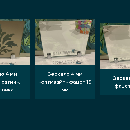
о 4 мм
Зеркало 4 мм
Зерка
 сатин»,
«оптивайт» фацет 15
фацет
ровка
мм