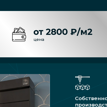
от 2800 ₽/м2
цена
Собственн
производс