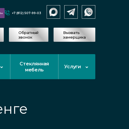
+7 (812) 507-99-03
йн
Обратный
Вызвать
звонок
замерщика
Стеклянная
Услуги
мебель
енге