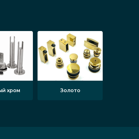
ый хром
Золото