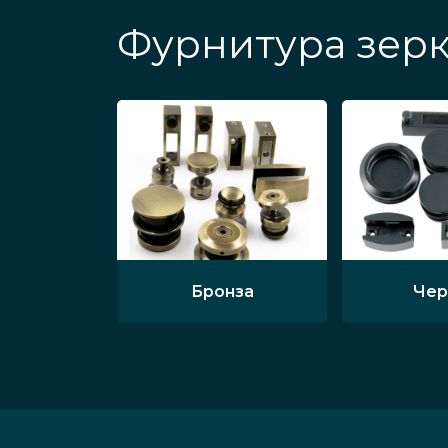
Фурнитура зерк
Бронза
Чер