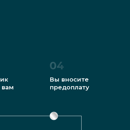
04
ик
Вы вносите
 вам
предоплату