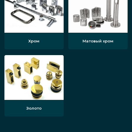
Хром
Матовый хром
Золото