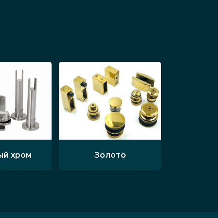
ый хром
Золото