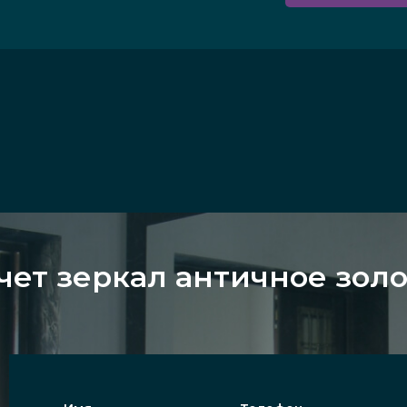
чет зеркал античное золо