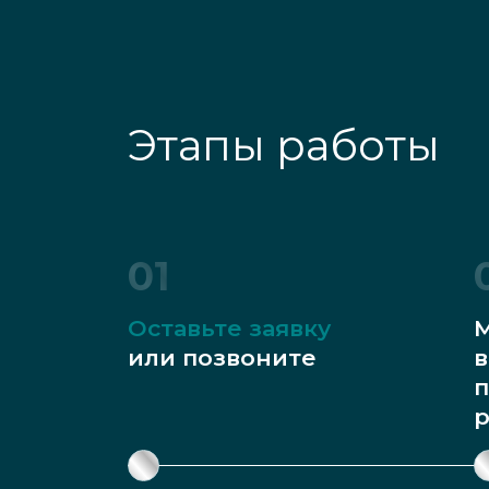
Этапы работы
01
Оставьте заявку
М
или позвоните
в
п
р