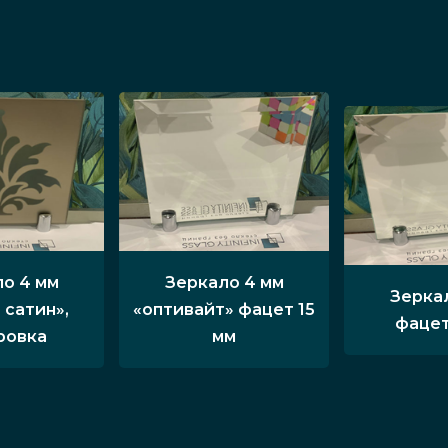
о 4 мм
Зеркало 4 мм
Зерка
 сатин»,
«оптивайт» фацет 15
фацет
ровка
мм