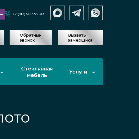
+7 (812) 507-99-03
йн
Обратный
Вызвать
звонок
замерщика
Стеклянная
Услуги
мебель
лото