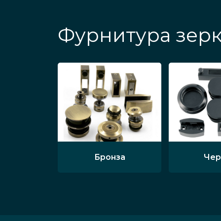
Фурнитура зерк
Бронза
Чер