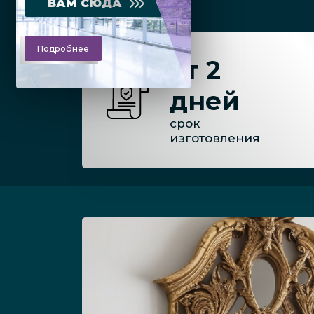
ВАМ СЮДА
Подробнее
от 2
дней
срок
изготовления