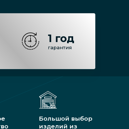
1 год
гарантия
ое
Большой выбор
тво
изделий из