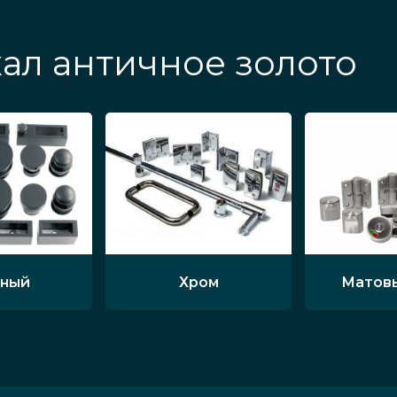
ал античное золото
ный
Хром
Матов