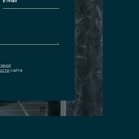
тикой
ости
сайта