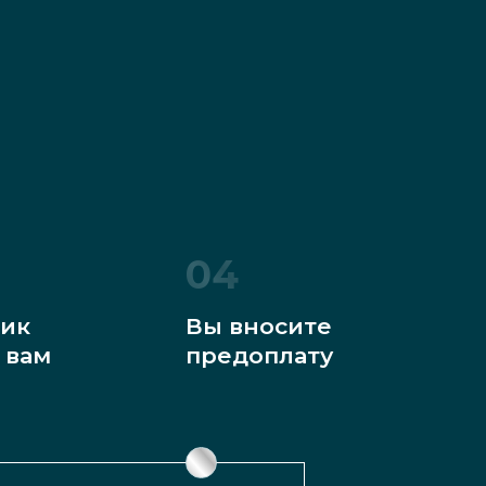
04
ик
Вы вносите
 вам
предоплату