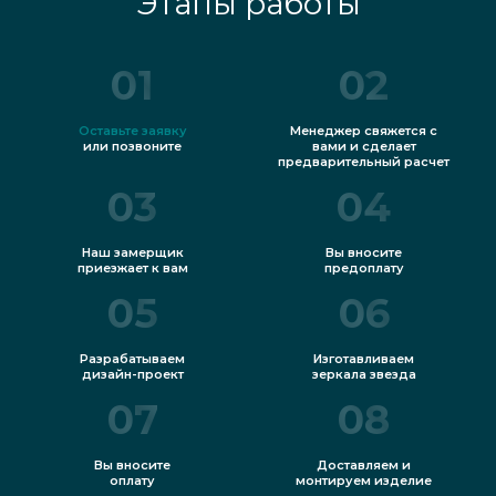
Этапы работы
01
02
Оставьте заявку
Менеджер свяжется с
или позвоните
вами и сделает
предварительный расчет
03
04
Наш замерщик
Вы вносите
приезжает к вам
предоплату
05
06
Разрабатываем
Изготавливаем
дизайн-проект
зеркала звезда
07
08
Вы вносите
Доставляем и
оплату
монтируем изделие