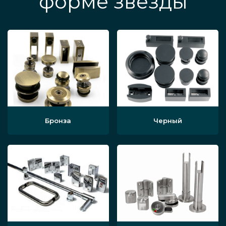
форме звезды
Бронза
Черный