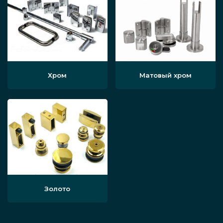
Хром
Матовый хром
Золото