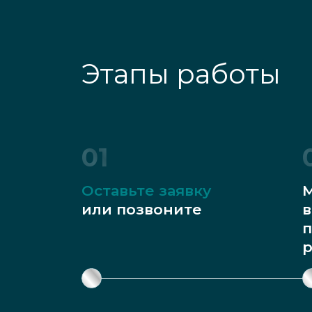
Этапы работы
01
Оставьте заявку
М
или позвоните
в
п
р