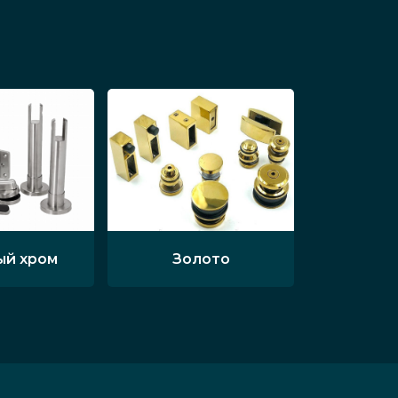
ый хром
Золото