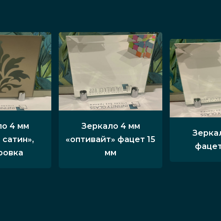
о 4 мм
Зеркало 4 мм
Зерка
 сатин»,
«оптивайт» фацет 15
фацет
ровка
мм