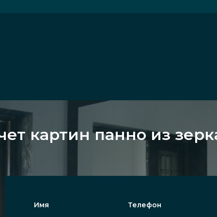
чет картин панно из зерк