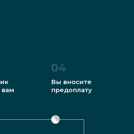
04
ик
Вы вносите
 вам
предоплату