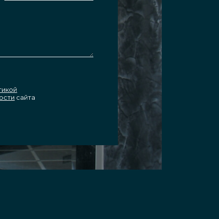
тикой
ости
сайта