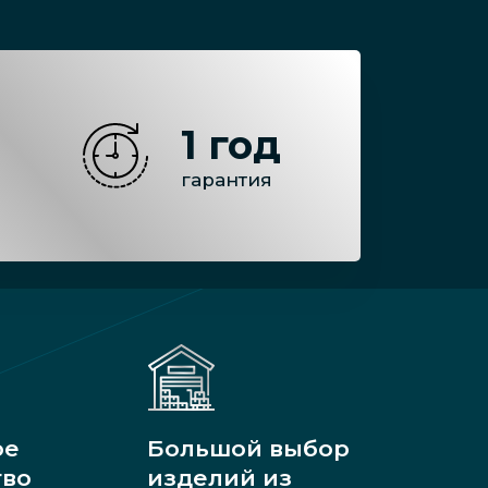
1 год
гарантия
ое
Большой выбор
тво
изделий из