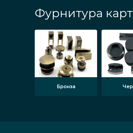
Фурнитура карт
Бронза
Чер