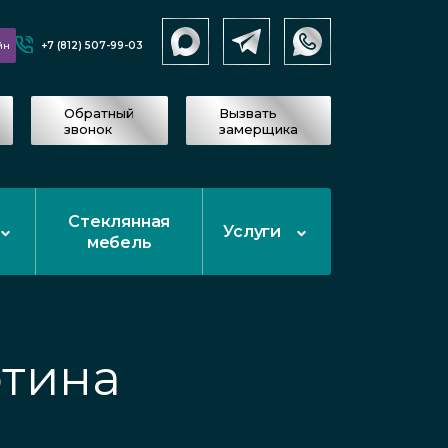
+7 (812) 507-99-03
йн
Обратный
Вызвать
звонок
замерщика
Стеклянная
Услуги
мебель
ртина