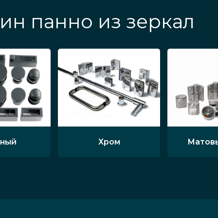
ин панно из зеркал
ный
Хром
Матов