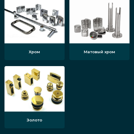
Хром
Матовый хром
Золото