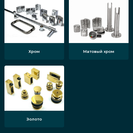
Хром
Матовый хром
Золото