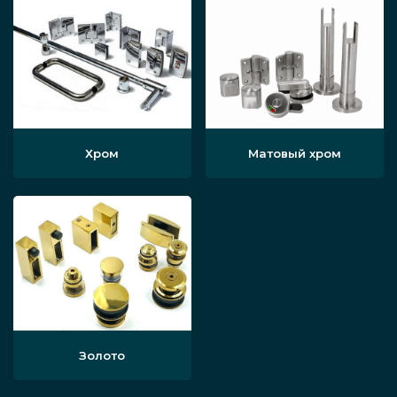
Хром
Матовый хром
Золото