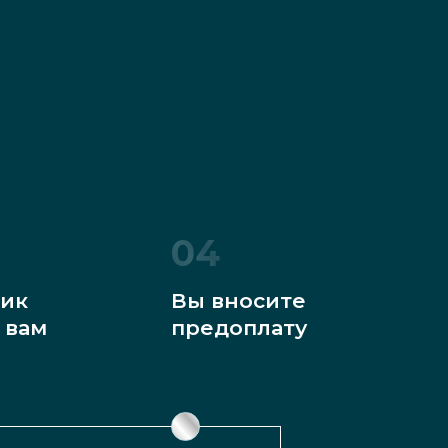
04
ик
Вы вносите
 вам
предоплату