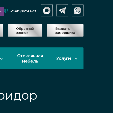
+7 (812) 507-99-03
йн
Обратный
Вызвать
звонок
замерщика
Стеклянная
Услуги
мебель
оридор