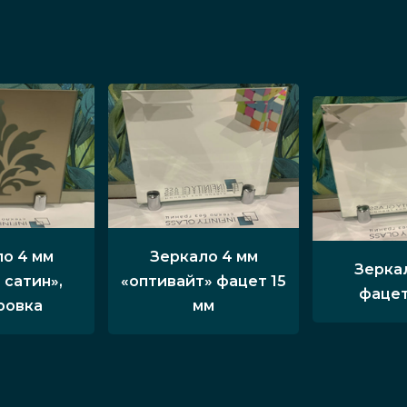
о 4 мм
Зеркало 4 мм
Зерка
 сатин»,
«оптивайт» фацет 15
фацет
ровка
мм