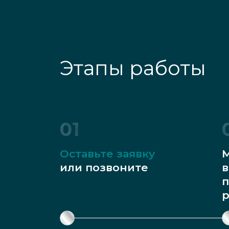
Этапы работы
01
Оставьте заявку
М
или позвоните
в
п
р