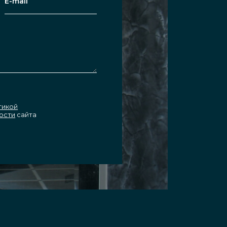
тикой
ости
сайта