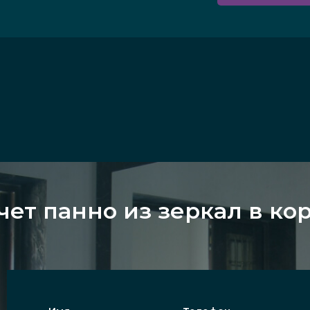
чет панно из зеркал в ко