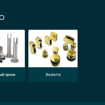
р
ый хром
Золото