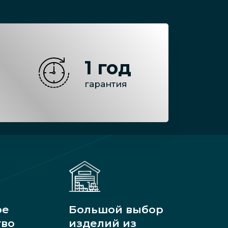
1 год
гарантия
ое
Большой выбор
тво
изделий из