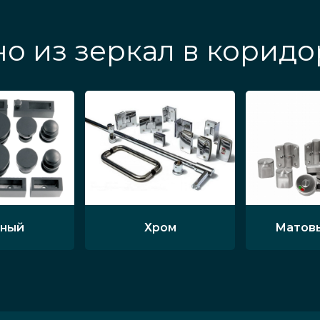
о из зеркал в коридо
ный
Хром
Матов