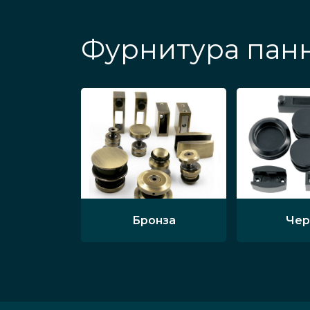
Фурнитура панн
Бронза
Чер