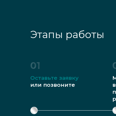
Этапы работы
01
Оставьте заявку
М
или позвоните
в
п
р