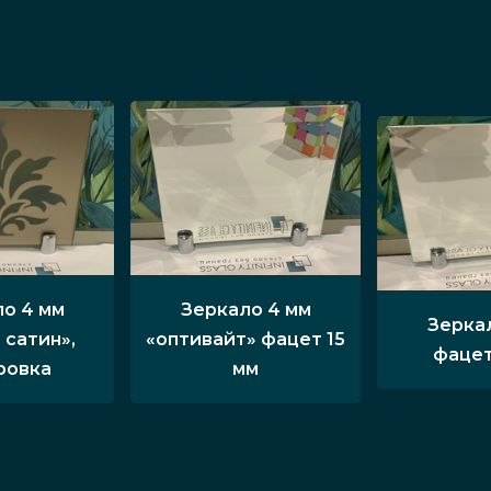
о 4 мм
Зеркало 4 мм
Зерка
 сатин»,
«оптивайт» фацет 15
фацет
ровка
мм