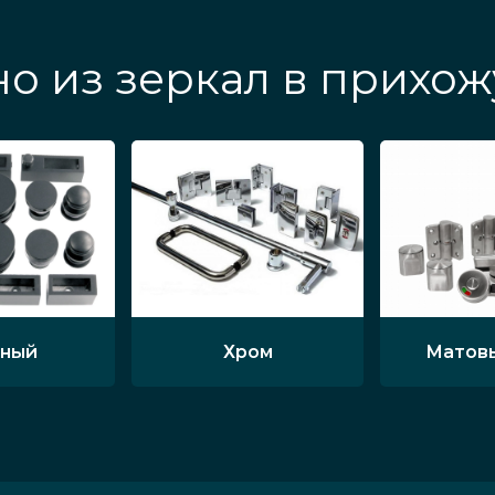
о из зеркал в прихо
ный
Хром
Матов