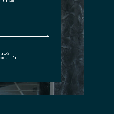
тикой
ости
сайта