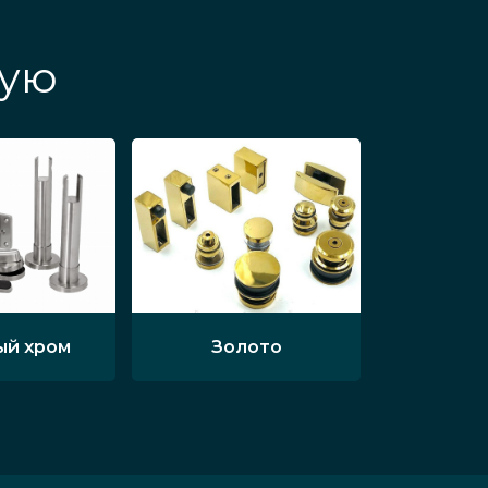
жую
ый хром
Золото