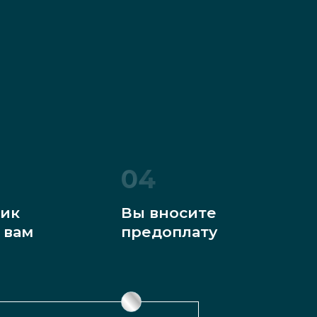
04
ик
Вы вносите
 вам
предоплату