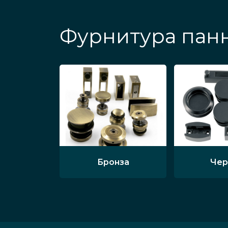
Фурнитура панн
Бронза
Чер