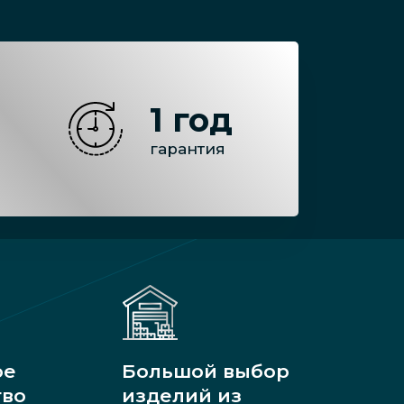
1 год
гарантия
ое
Большой выбор
тво
изделий из