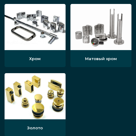
Хром
Матовый хром
Золото