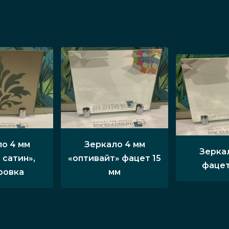
о 4 мм
Зеркало 4 мм
Зерка
 сатин»,
«оптивайт» фацет 15
фацет
ровка
мм