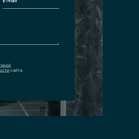
тикой
ости
сайта