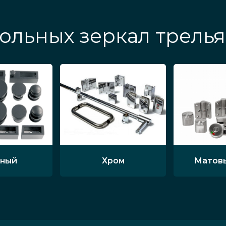
ольных зеркал трель
ный
Хром
Матов