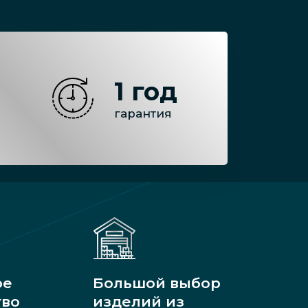
1 год
гарантия
ое
Большой выбор
тво
изделий из