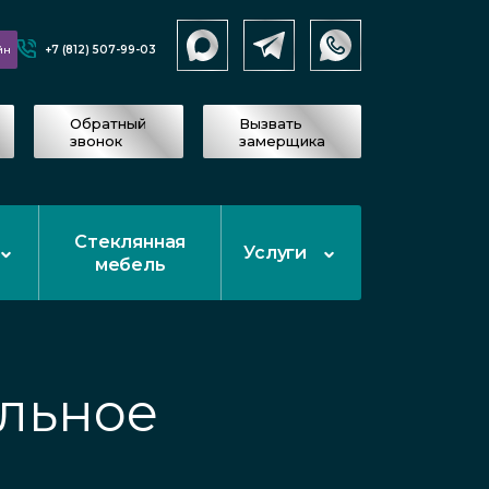
+7 (812) 507-99-03
йн
Обратный
Вызвать
звонок
замерщика
Стеклянная
Услуги
мебель
ольное