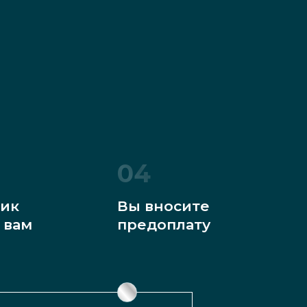
04
ик
Вы вносите
 вам
предоплату