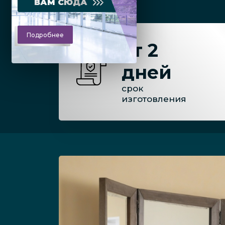
ВАМ СЮДА
Подробнее
от 2
дней
срок
изготовления