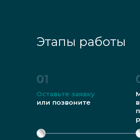
Этапы работы
01
Оставьте заявку
М
или позвоните
в
п
р