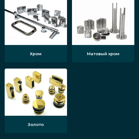
Хром
Матовый хром
Золото