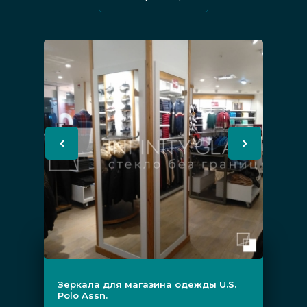
пескоструйным рисунком, состаренным, с
подсветкой. Само зеркало чаще всего бывает
на основе серебра, среди возможных
вариантов есть стекла оптивайт, бронза и
графит. Общая конструкция может быть не
только стационарной, но передвижной.
Зеркала, выполненные в большом размере,
могут быть влагостойкими, ударостойкими,
обладают отличными отражающими
способностями, защищены от потускнения в
будущем.
Этапы монтажа
Зеркала для магазина одежды U.S.
Polo Assn.