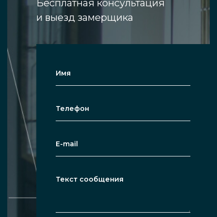
Бесплатная консультация
размере, отлично подходит для
и выезд замерщика
комнаты, коридора квартиры,
интерьера магазинов, спортивных и
танцевальных залов.
Полная видимость. Можно увидеть
себя в зеркале в полный рост, что
незаменимо при спортивных занятиях
или примерке одежды.
Расширение пространства. Из-за того,
что отражается большая часть
помещения, последнее кажется
визуально просторнее, даже если зал
небольшой.