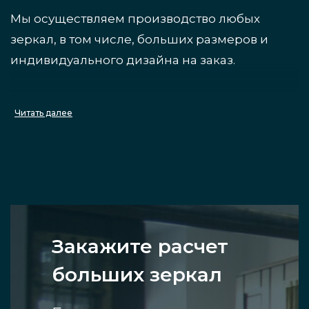
Мы осуществляем производство любых
зеркал, в том числе, больших размеров и
индивидуального дизайна на заказ.
Преимущества
Читать далее
Вы можете выгодно купить качественное
недорогое и стильное большое зеркало,
чтобы поставить в зал, в нашей компании в
Санкт-Петербурге. К его достоинствам можно
отнести следующее:
Закажите расчет
больших зеркал
Универсальность применения.
Зеркало, выполненное в большом