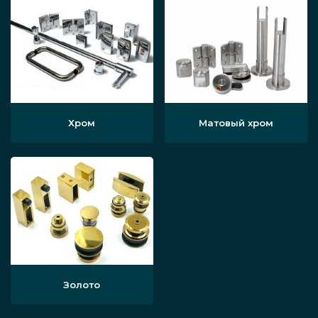
Хром
Матовый хром
Золото