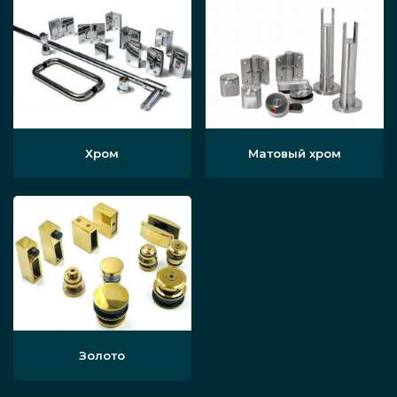
Хром
Матовый хром
Золото