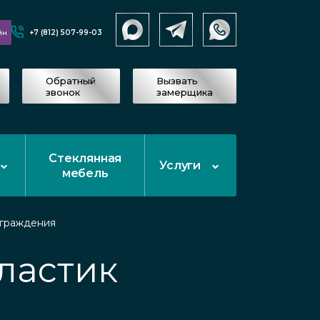
+7 (812) 507-99-03
йн
Обратный
Вызвать
звонок
замерщика
Стеклянная
Услуги
мебель
граждения
ластик