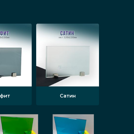
афит
Сатин