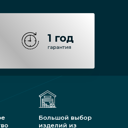
1 год
гарантия
ое
Большой выбор
тво
изделий из