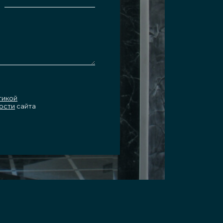
тикой
ости
сайта