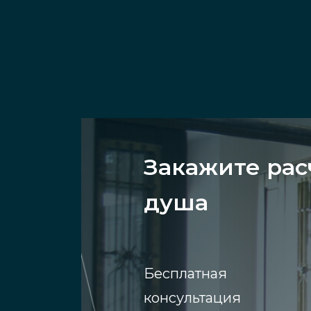
Закажите рас
душа
Бесплатная
консультация