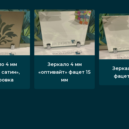
о 4 мм
Зеркало 4 мм
Зерка
 сатин»,
«оптивайт» фацет 15
фацет
ровка
мм