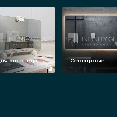
ля логопеда
Сенсорные