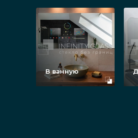
В ванную
Д