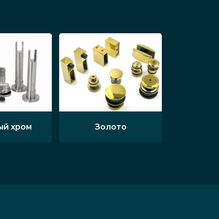
ый хром
Золото