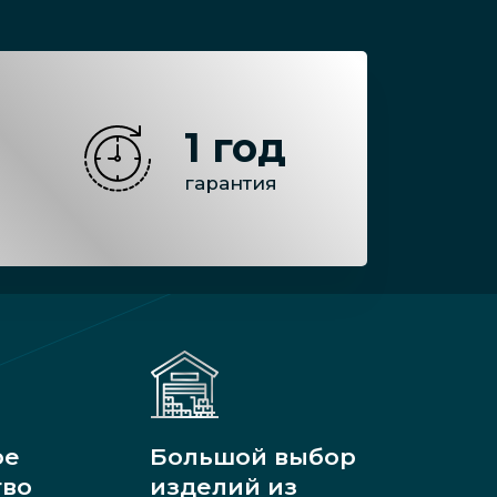
1 год
гарантия
ое
Большой выбор
тво
изделий из