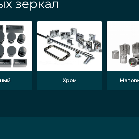
ых зеркал
ный
Хром
Матов