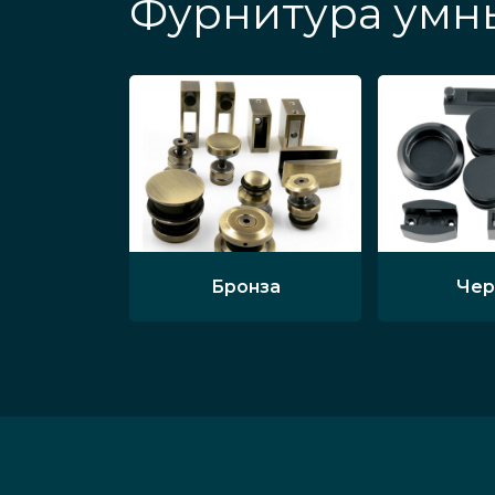
Фурнитура умн
Бронза
Чер