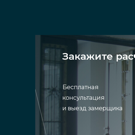
Закажите рас
Бесплатная
консультация
и выезд замерщика