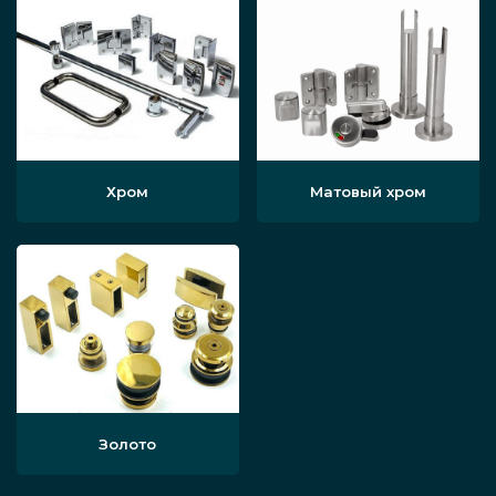
Хром
Матовый хром
Золото