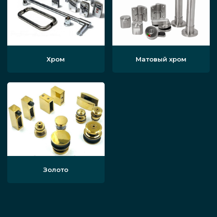
Хром
Матовый хром
Золото