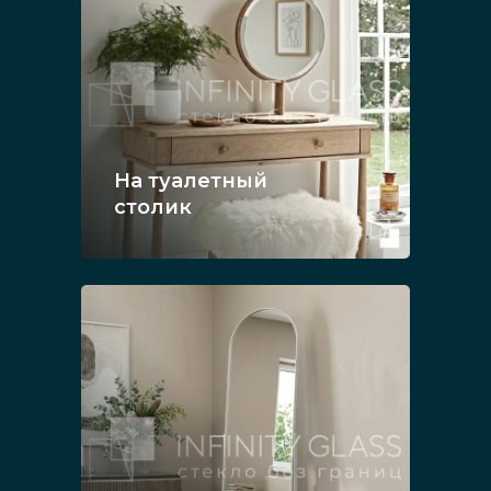
На туалетный
столик