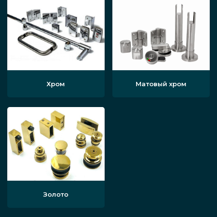
Хром
Матовый хром
Золото