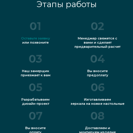
Этапы работы
01
02
Оставьте заявку
Менеджер свяжется с
или позвоните
вами и сделает
предварительный расчет
03
04
Наш замерщик
Вы вносите
приезжает к вам
предоплату
05
06
Разрабатываем
Изготавливаем
дизайн-проект
зеркала на ножке настольные
07
08
Вы вносите
Доставляем и
оплату
монтируем изделие