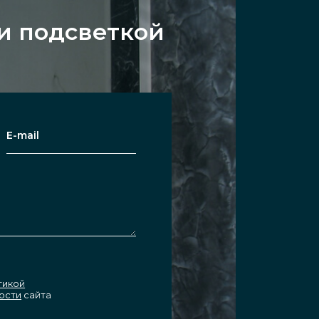
 и подсветкой
тикой
ости
сайта