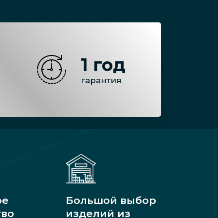
1 год
гарантия
ое
Большой выбор
тво
изделий из