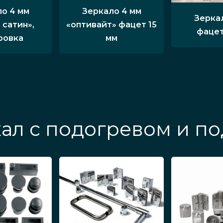
о 4 мм
Зеркало 4 мм
Зерка
 сатин»,
«оптивайт» фацет 15
фацет
ровка
мм
ал с подогревом и п