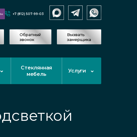
+7 (812) 507-99-03
йн
Обратный
Вызвать
звонок
замерщика
Стеклянная
Услуги
мебель
одсветкой