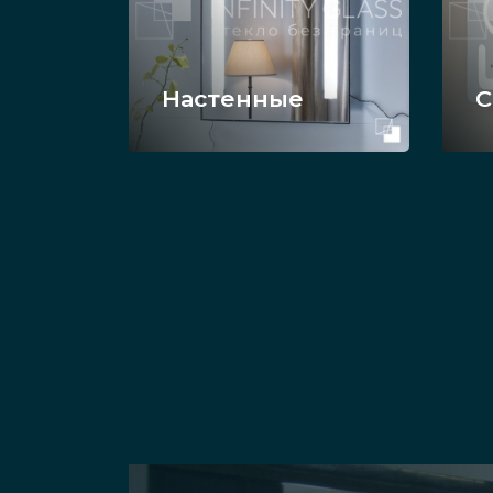
Настенные
С