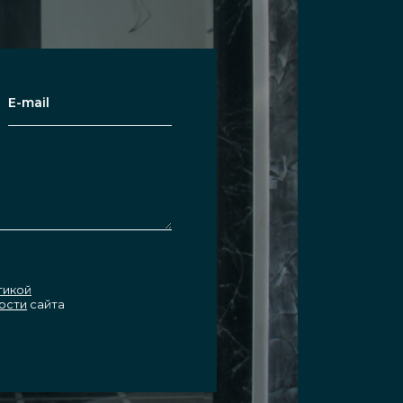
тикой
ости
сайта