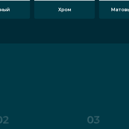
ный
Хром
Матов
02
03