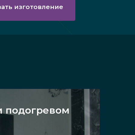
зать изготовление
 и подогревом