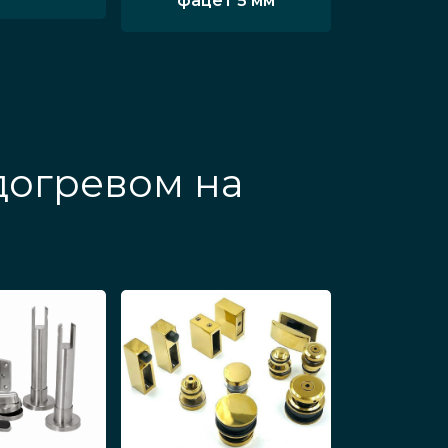
фацет 5 мм
догревом на