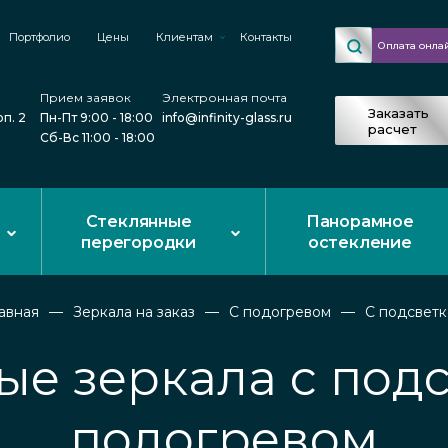
Портфолио
Цены
Клиентам
Контакты
Оплата онла
Прием заявок
Электронная почта
Заказать
рп. 2
Пн-Пт 9:00 - 18:00
info@infinity-glass.ru
расчет
Сб-Вс 11:00 - 18:00
Стеклянные
Панорамное
перегородки
остекление
авная
Зеркала на заказ
С подогревом
С подсветк
ые зеркала с подс
подогревом