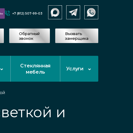
+7 (812) 507-99-03
йн
Обратный
Вызвать
звонок
замерщика
Стеклянная
Услуги
мебель
ой
веткой и