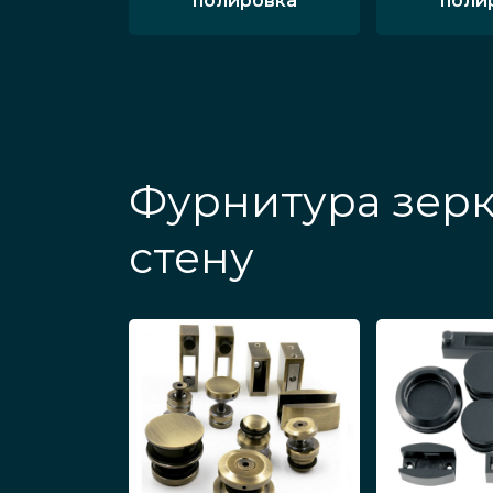
полировка
поли
Фурнитура зерк
стену