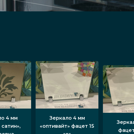
о 4 мм
Зеркало 4 мм
Зерка
 сатин»,
«оптивайт» фацет 15
фацет