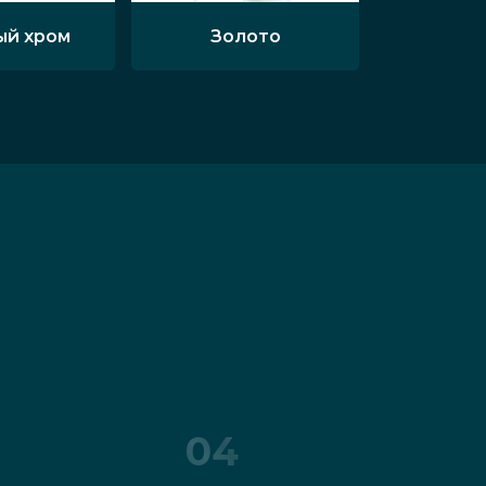
ый хром
Золото
04