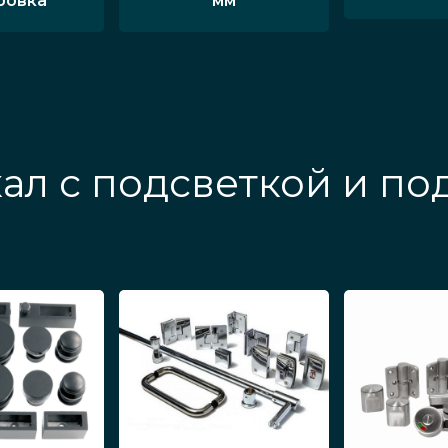
ровка
мм
ал с подсветкой и по