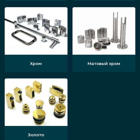
Хром
Матовый хром
Золото