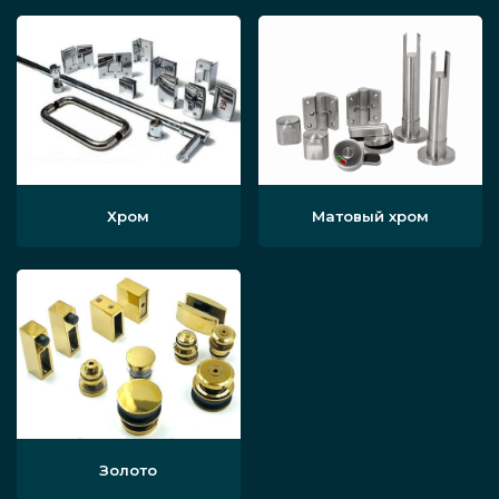
Хром
Матовый хром
Золото