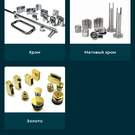
Хром
Матовый хром
Золото