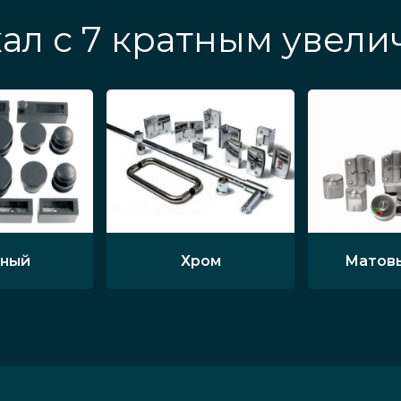
ал с 7 кратным увел
ный
Хром
Матов