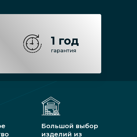
1 год
гарантия
ое
Большой выбор
тво
изделий из