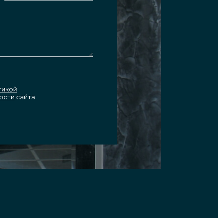
тикой
ости
сайта