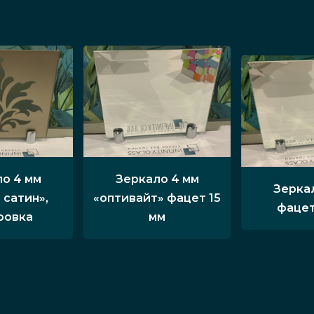
о 4 мм
Зеркало 4 мм
Зерка
 сатин»,
«оптивайт» фацет 15
фацет
ровка
мм