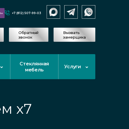
+7 (812) 507-99-03
йн
Обратный
Вызвать
звонок
замерщика
Стеклянная
Услуги
мебель
м x7