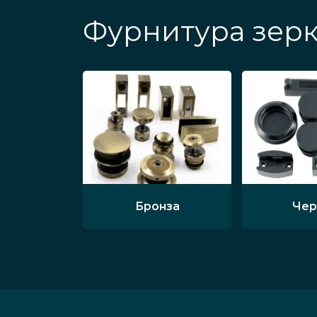
Фурнитура зерк
Бронза
Чер