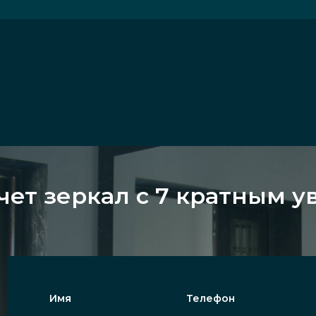
чет зеркал с 7 кратным 