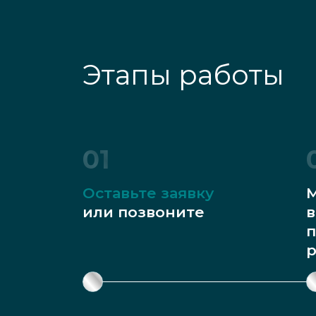
Этапы работы
01
Оставьте заявку
М
или позвоните
в
п
р