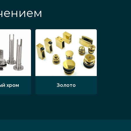
ичением
ый хром
Золото