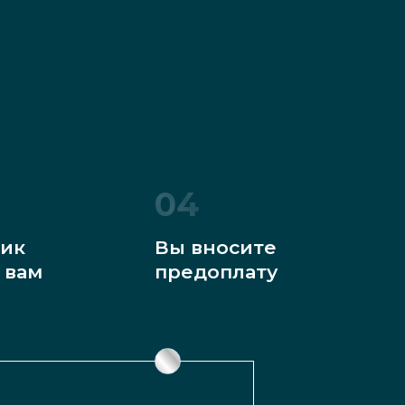
04
ик
Вы вносите
 вам
предоплату